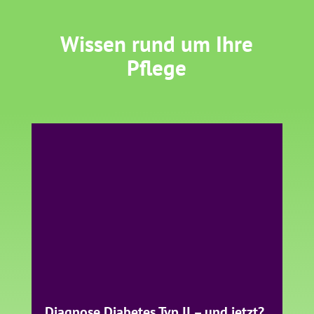
Wissen rund um Ihre
Pflege
Diagnose Diabetes Typ II – und jetzt?
Pflegethema
Vielleicht haben Sie es gerade erfahren:
Sie haben Typ-2-Diabetes. Oft kommt die
Diagnose bei einer Routineuntersuchung
ans Licht. Die...
mehr lesen